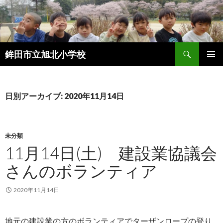
検
鉾田市立旭北小学校
索
コ
メインメ
ン
ニュー
テ
ン
日別アーカイブ: 2020年11月14日
ツ
へ
ス
キ
未分類
ッ
11月14日(土) 建設業協議会
プ
さんのボランティア
2020年11月14日
地元の建設業の方のボランティアでターザンロープの登り