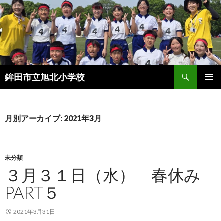
検
鉾田市立旭北小学校
索
コ
メインメ
ン
ニュー
テ
ン
月別アーカイブ: 2021年3月
ツ
へ
ス
キ
未分類
ッ
３月３１日（水） 春休み
プ
PART５
2021年3月31日