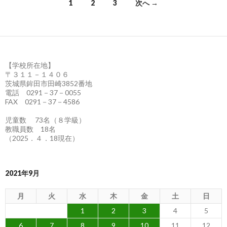
1
2
3
次へ →
投
稿
ナ
【学校所在地】
ビ
〒３１１－１４０６
茨城県鉾田市田崎3852番地
ゲ
電話 0291－37－0055
FAX 0291－37－4586
ー
児童数 73名（８学級）
シ
教職員数 18名
（2025．４．18現在）
ョ
ン
2021年9月
月
火
水
木
金
土
日
1
2
3
4
5
6
7
8
9
10
11
12