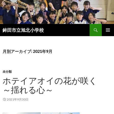
検
鉾田市立旭北小学校
索
コ
メインメ
ン
ニュー
テ
ン
月別アーカイブ: 2021年9月
ツ
へ
ス
キ
未分類
ッ
ホテイアオイの花が咲く
プ
～揺れる心～
2021年9月30日