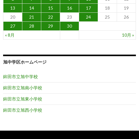
13
14
15
16
17
18
19
20
21
22
23
24
25
26
27
28
29
30
« 8月
10月 »
旭中学区ホームページ
鉾田市立旭中学校
鉾田市立旭南小学校
鉾田市立旭東小学校
鉾田市立旭西小学校