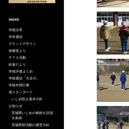
INDEX
学校沿革
学年通信
グランドデザイン
保健室より
ＰＴＡ活動
給食だより
学校評価まとめ
学校通信「大谷川」
学校年間行事
旭スタンダード
いじめ防止基本方針
お知らせ
茨城県いじめの根絶を目指
す条例
茨城県部活動の運営方針