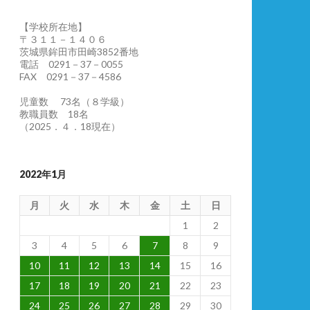
【学校所在地】
〒３１１－１４０６
茨城県鉾田市田崎3852番地
電話 0291－37－0055
FAX 0291－37－4586
児童数 73名（８学級）
教職員数 18名
（2025．４．18現在）
2022年1月
月
火
水
木
金
土
日
1
2
3
4
5
6
7
8
9
10
11
12
13
14
15
16
17
18
19
20
21
22
23
24
25
26
27
28
29
30