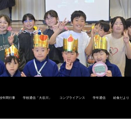
校年間行事
学校通信「大谷川」
コンプライアンス
学年通信
給食だより