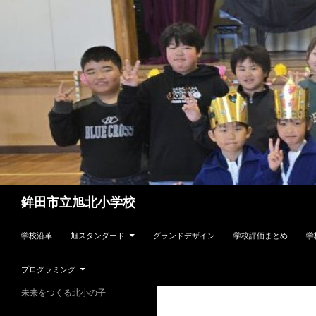
検
鉾田市立旭北小学校
索
コンテンツへスキップ
学校沿革
旭スタンダード
グランドデザイン
学校評価まとめ
学
プログラミング
未来をつくる北小の子