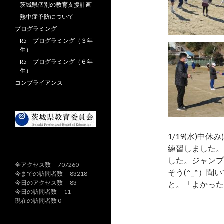
茨城県個別の教育支援計画
熱中症予防について
プログラミング
R5 プログラミング（３年
生）
R5 プログラミング（６年
生）
コンプライアンス
1/19(水)
練習しました。
した。ジャンプ
全アクセス数 707260
そう(^_^）
今までの訪問者数 83218
今日のアクセス数 83
と。「よかったね
今日の訪問者数 11
現在の訪問者数 0