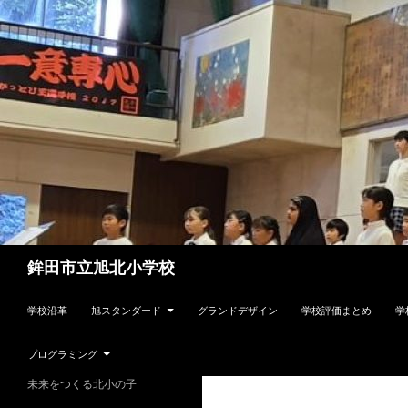
検
鉾田市立旭北小学校
索
コンテンツへスキップ
学校沿革
旭スタンダード
グランドデザイン
学校評価まとめ
学
プログラミング
未来をつくる北小の子