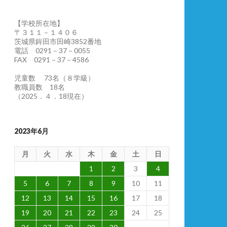
【学校所在地】
〒３１１－１４０６
茨城県鉾田市田崎3852番地
電話 0291－37－0055
FAX 0291－37－4586
児童数 73名（８学級）
教職員数 18名
（2025．４．18現在）
2023年6月
月
火
水
木
金
土
日
1
2
3
4
5
6
7
8
9
10
11
12
13
14
15
16
17
18
19
20
21
22
23
24
25