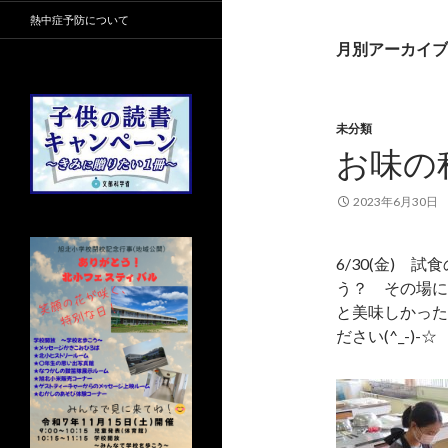
熱中症予防について
月別アーカイブ: 
未分類
お味の
2023年6月30日
6/30(金)
う？ その場に
と美味しかった
ださい(^_-)-☆