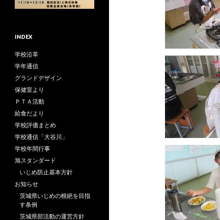
INDEX
学校沿革
学年通信
グランドデザイン
保健室より
ＰＴＡ活動
給食だより
学校評価まとめ
学校通信「大谷川」
学校年間行事
旭スタンダード
いじめ防止基本方針
お知らせ
茨城県いじめの根絶を目指
す条例
茨城県部活動の運営方針