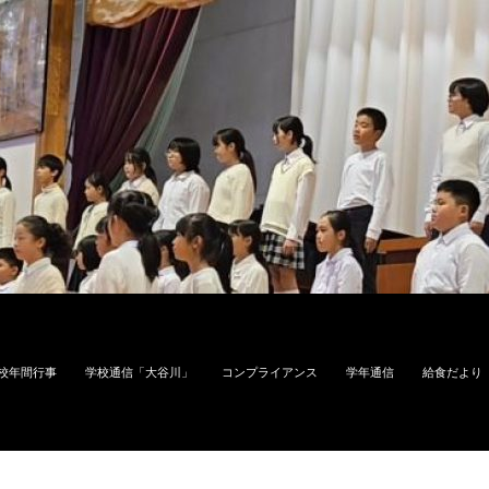
校年間行事
学校通信「大谷川」
コンプライアンス
学年通信
給食だより