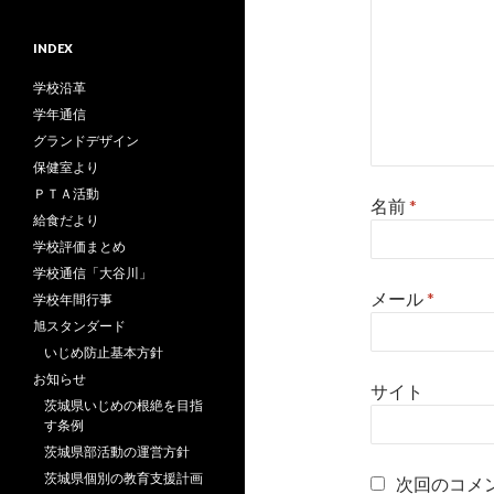
INDEX
学校沿革
学年通信
グランドデザイン
保健室より
ＰＴＡ活動
名前
*
給食だより
学校評価まとめ
学校通信「大谷川」
メール
*
学校年間行事
旭スタンダード
いじめ防止基本方針
お知らせ
サイト
茨城県いじめの根絶を目指
す条例
茨城県部活動の運営方針
茨城県個別の教育支援計画
次回のコメ