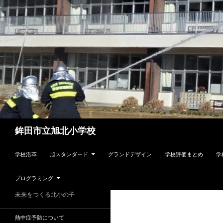
検
鉾田市立旭北小学校
索
コンテンツへスキップ
学校沿革
旭スタンダード
グランドデザイン
学校評価まとめ
学
プログラミング
未来をつくる北小の子
熱中症予防について