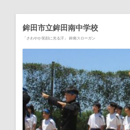
鉾田市立鉾田南中学校
「さわやか笑顔に光る汗」 鉾南スローガン