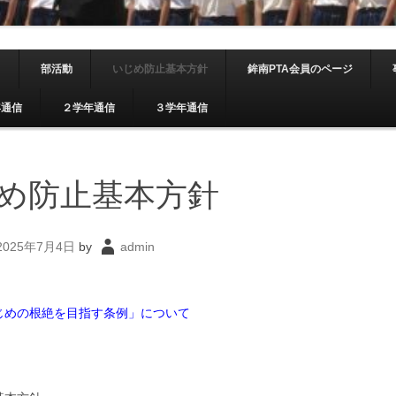
コンテンツへスキップ
り
部活動
いじめ防止基本方針
鉾南PTA会員のページ
年通信
２学年通信
３学年通信
め防止基本方針
2025年7月4日
by
admin
じめの根絶を目指す条例」について