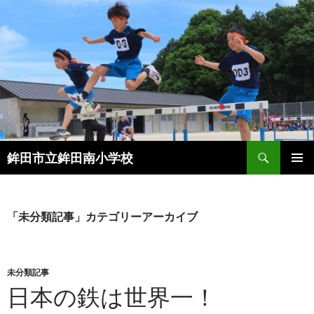
検
鉾田市立鉾田南小学校
索
コ
メインメ
ン
ニュー
テ
ン
「未分類記事」カテゴリーアーカイブ
ツ
へ
ス
キ
未分類記事
ッ
日本の鉄は世界一！
プ