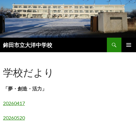
検
鉾田市立大洋中学校
索
コ
メインメ
ン
ニュー
テ
学校だより
ン
ツ
へ
「夢・創造・活力」
ス
キ
ッ
20260417
プ
20260520