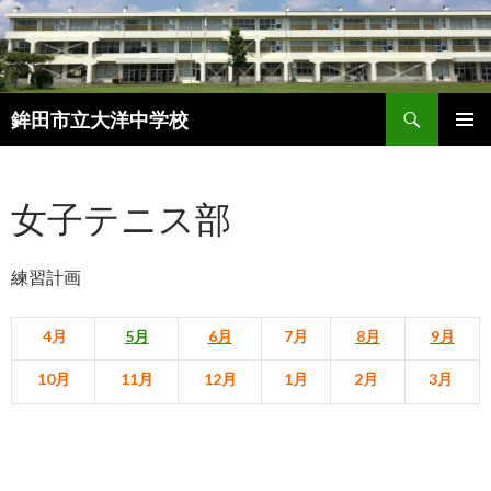
検
鉾田市立大洋中学校
索
コ
メインメ
ン
ニュー
テ
女子テニス部
ン
ツ
へ
練習計画
ス
キ
ッ
4月
5月
6月
7月
8月
9月
プ
10月
11月
12月
1月
2月
3月