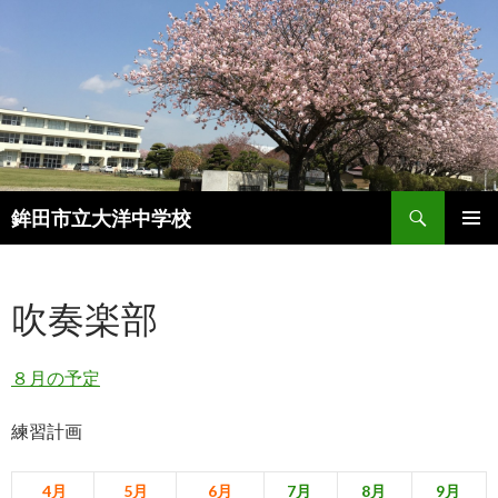
検
鉾田市立大洋中学校
索
コ
メインメ
ン
ニュー
テ
吹奏楽部
ン
ツ
へ
８月の予定
ス
キ
ッ
練習計画
プ
4月
5月
6月
7月
8月
9月