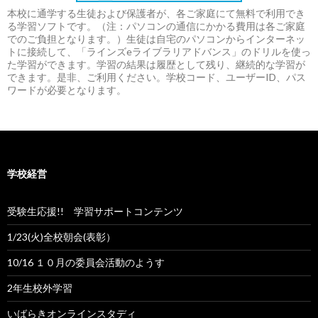
本校に通学する生徒および保護者が、各ご家庭にて無料で利用でき
る学習ソフトです。（注：パソコンの通信にかかる費用は各ご家庭
でのご負担となります。）生徒は自宅のパソコンからインターネッ
トに接続して、「ラインズeライブラリアドバンス」のドリルを使っ
た学習ができます。学習の結果は履歴として残り、継続的な学習が
できます。是非、ご利用ください。学校コード、ユーザーID、パス
ワードが必要となります。
学校経営
受験生応援!! 学習サポートコンテンツ
1/23(火)全校朝会(表彰）
10/16 １０月の委員会活動のようす
2年生校外学習
いばらきオンラインスタディ