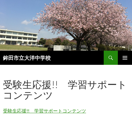
検
鉾田市立大洋中学校
索
コ
メインメ
ン
ニュー
テ
受験生応援!! 学習サポート
ン
ツ
コンテンツ
へ
ス
キ
受験生応援!! 学習サポートコンテンツ
ッ
プ