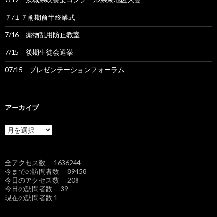
７/１７前期前半終業式
7/16 薬物乱用防止教室
7/15 後期生徒会選挙
07/15 プレゼンテーションフォーラム
アーカイブ
ア
ー
カ
イ
全アクセス数 1636244
ブ
今までの訪問者数 89458
今日のアクセス数 208
今日の訪問者数 39
現在の訪問者数 1