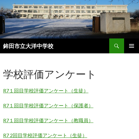
検
鉾田市立大洋中学校
索
コ
メインメ
ン
ニュー
テ
学校評価アンケート
ン
ツ
へ
R7１回目学校評価アンケート（生徒）
ス
キ
ッ
R7１回目学校評価アンケート（保護者）
プ
R7１回目学校評価アンケート（教職員）
R7 2回目学校評価アンケート（生徒）