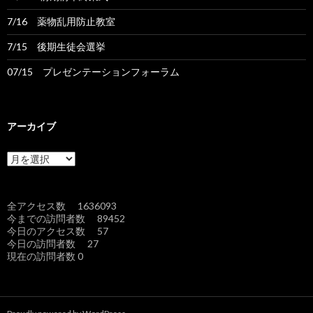
7/16 薬物乱用防止教室
7/15 後期生徒会選挙
07/15 プレゼンテーションフォーラム
アーカイブ
ア
ー
カ
イ
全アクセス数 1636093
ブ
今までの訪問者数 89452
今日のアクセス数 57
今日の訪問者数 27
現在の訪問者数 0