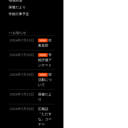
地域自慢
保健だより
学校行事予定
<>お知らせ
2026年7月31日
吹
NEW!
奏楽部
2026年7月30日
学
NEW!
校評価ア
ンケート
2026年7月30日
部
NEW!
活動につ
いて
2026年7月21日
保健だよ
り
2026年5月30日
広報誌
「ただす
な」コー
ナー