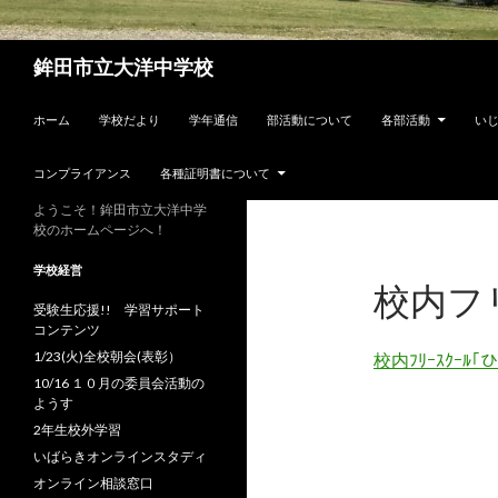
検
鉾田市立大洋中学校
索
コンテンツへスキップ
ホーム
学校だより
学年通信
部活動について
各部活動
い
コンプライアンス
各種証明書について
ようこそ！鉾田市立大洋中学
校のホームページへ！
学校経営
校内フ
受験生応援!! 学習サポート
コンテンツ
1/23(火)全校朝会(表彰）
校内ﾌﾘｰｽｸｰﾙ｢
10/16 １０月の委員会活動の
ようす
2年生校外学習
いばらきオンラインスタディ
オンライン相談窓口