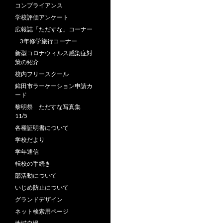
コンプライアンス
学校評価アンケート
広報誌「ただすな」コーナー
3年修学旅行コーナー
新型コロナウィルス感染症対
策の紹介
校内フリースクール
鉾田市ラーケーション申請カ
ード
黎明祭 ただすな写真集
11/5
各種証明書について
学校だより
学年通信
転校の手続き
部活動について
いじめ防止について
グランドデザイン
ネット検索用ページ