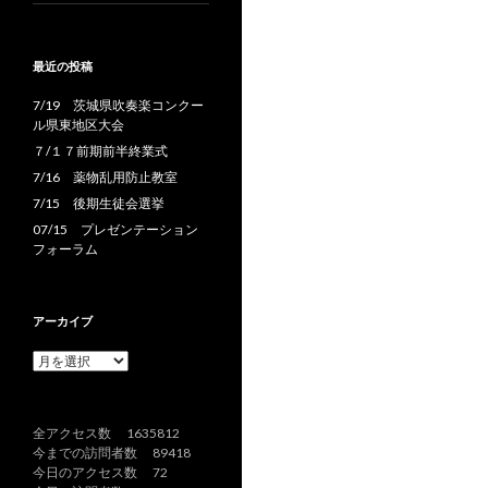
最近の投稿
7/19 茨城県吹奏楽コンクー
ル県東地区大会
７/１７前期前半終業式
7/16 薬物乱用防止教室
7/15 後期生徒会選挙
07/15 プレゼンテーション
フォーラム
アーカイブ
ア
ー
カ
イ
全アクセス数 1635812
ブ
今までの訪問者数 89418
今日のアクセス数 72