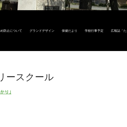
じめ防止について
グランドデザイン
保健だより
学校行事予定
広報誌「た
リースクール
ひかり｣