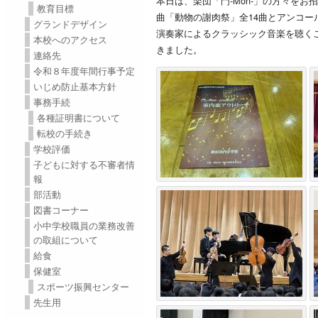
本日は、楽団「門-Mon-」の方々をお
教育目標
曲「動物の謝肉祭」全14曲とアンコ
グランドデザイン
演奏家によるクラッシック音楽を聴く
本校へのアクセス
きました。
連絡先
令和８年度年間行事予定
いじめ防止基本方針
事務手続
各種証明書について
転校の手続き
学校評価
子どもに対する不審者情
報
部活動
図書コーナー
小中学校職員の業務改善
の取組について
給食
保健室
スポーツ振興センター
先生用