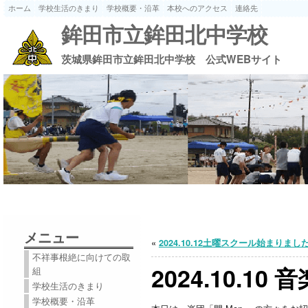
ホーム
学校生活のきまり
学校概要・沿革
本校へのアクセス
連絡先
鉾田市立鉾田北中学校
茨城県鉾田市立鉾田北中学校 公式WEBサイト
メニュー
«
2024.10.12土曜スクール始まりまし
不祥事根絶に向けての取
2024.10.1
組
学校生活のきまり
学校概要・沿革