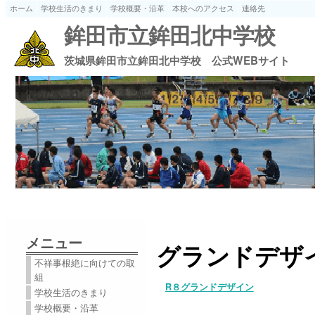
ホーム
学校生活のきまり
学校概要・沿革
本校へのアクセス
連絡先
鉾田市立鉾田北中学校
茨城県鉾田市立鉾田北中学校 公式WEBサイト
メニュー
グランドデザ
不祥事根絶に向けての取
組
R８グランドデザイン
学校生活のきまり
学校概要・沿革