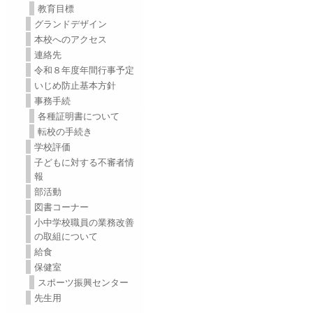
教育目標
グランドデザイン
本校へのアクセス
連絡先
令和８年度年間行事予定
いじめ防止基本方針
事務手続
各種証明書について
転校の手続き
学校評価
子どもに対する不審者情
報
部活動
図書コーナー
小中学校職員の業務改善
の取組について
給食
保健室
スポーツ振興センター
先生用