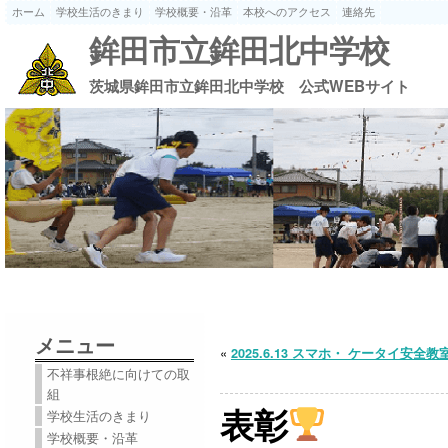
ホーム
学校生活のきまり
学校概要・沿革
本校へのアクセス
連絡先
鉾田市立鉾田北中学校
茨城県鉾田市立鉾田北中学校 公式WEBサイト
メニュー
«
2025.6.13 スマホ・ ケータイ安全教
不祥事根絶に向けての取
組
表彰
学校生活のきまり
学校概要・沿革