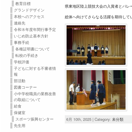
教育目標
県東地区陸上競技大会の入賞者とバレ
グランドデザイン
本校へのアクセス
総体へ向けてさらなる活躍を期待して
連絡先
令和８年度年間行事予定
いじめ防止基本方針
事務手続
各種証明書について
転校の手続き
学校評価
子どもに対する不審者情
報
部活動
図書コーナー
小中学校職員の業務改善
の取組について
給食
保健室
スポーツ振興センター
6月 10th, 2025 | Category:
未分類
先生用