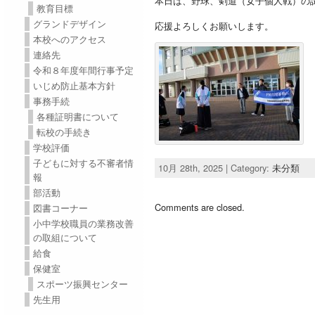
本日は、野球、剣道（女子個人戦）の
教育目標
グランドデザイン
応援よろしくお願いします。
本校へのアクセス
連絡先
令和８年度年間行事予定
いじめ防止基本方針
事務手続
各種証明書について
転校の手続き
学校評価
子どもに対する不審者情
10月 28th, 2025 | Category:
未分類
報
部活動
Comments are closed.
図書コーナー
小中学校職員の業務改善
の取組について
給食
保健室
スポーツ振興センター
先生用