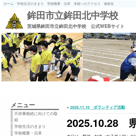
ホーム
学校生活のきまり
学校概要・沿革
本校へのアクセス
連絡先
鉾田市立鉾田北中学校
茨城県鉾田市立鉾田北中学校 公式WEBサイト
メニュー
«
2025.11.10 ボランティア活動
不祥事根絶に向けての取
2025.10.28
組
学校生活のきまり
学校概要・沿革