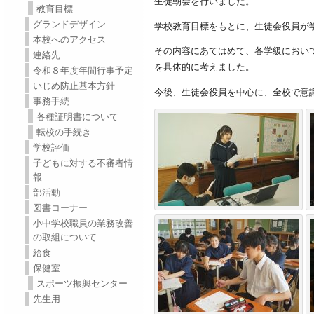
生徒朝会を行いました。
教育目標
グランドデザイン
学校教育目標をもとに、生徒会役員が
本校へのアクセス
その内容にあてはめて、各学級におい
連絡先
を具体的に考えました。
令和８年度年間行事予定
いじめ防止基本方針
今後、生徒会役員を中心に、全校で意
事務手続
各種証明書について
転校の手続き
学校評価
子どもに対する不審者情
報
部活動
図書コーナー
小中学校職員の業務改善
の取組について
給食
保健室
スポーツ振興センター
先生用