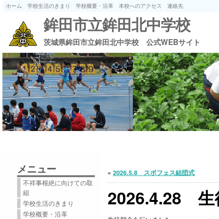
ホーム
学校生活のきまり
学校概要・沿革
本校へのアクセス
連絡先
鉾田市立鉾田北中学校
茨城県鉾田市立鉾田北中学校 公式WEBサイト
メニュー
«
2026.5.8 スポフェス結団式
不祥事根絶に向けての取
2026.4.28
組
学校生活のきまり
学校概要・沿革