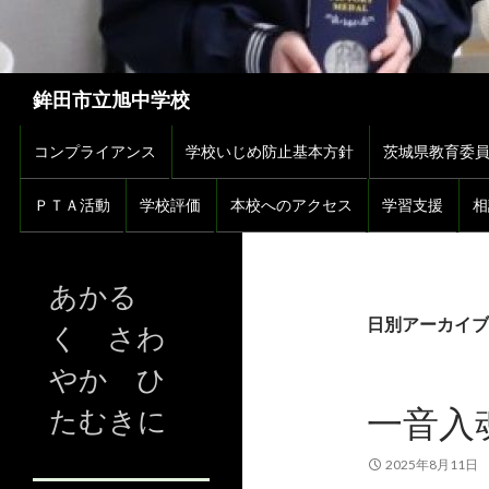
検
鉾田市立旭中学校
索
コンテンツへスキップ
コンプライアンス
学校いじめ防止基本方針
茨城県教育委
ＰＴＡ活動
学校評価
本校へのアクセス
学習支援
相
あかる
日別アーカイブ: 
く さわ
やか ひ
一音入
たむきに
2025年8月11日