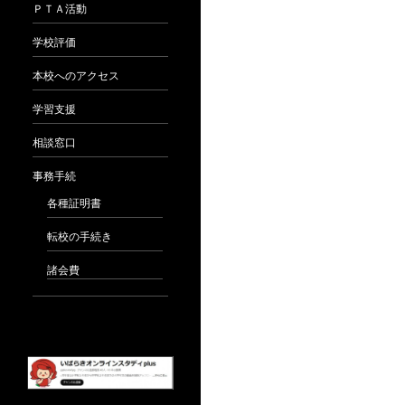
ＰＴＡ活動
学校評価
本校へのアクセス
学習支援
相談窓口
事務手続
各種証明書
転校の手続き
諸会費