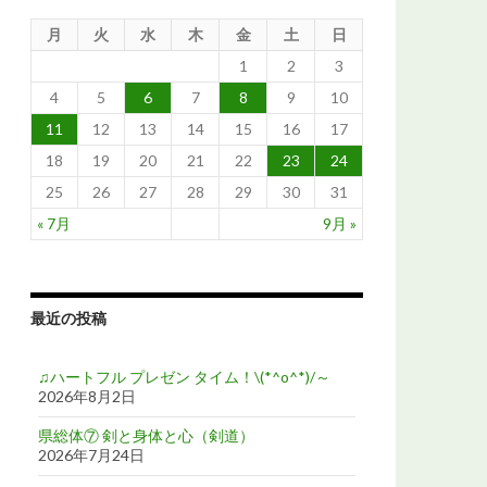
月
火
水
木
金
土
日
1
2
3
4
5
6
7
8
9
10
11
12
13
14
15
16
17
18
19
20
21
22
23
24
25
26
27
28
29
30
31
« 7月
9月 »
最近の投稿
♫ハートフル プレゼン タイム！\(*^o^*)/～
2026年8月2日
県総体⑦ 剣と身体と心（剣道）
2026年7月24日