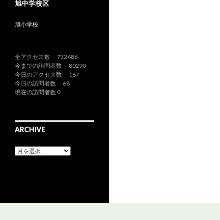
旭中学校区
旭小学校
全アクセス数 732486
今までの訪問者数 80290
今日のアクセス数 167
今日の訪問者数 68
現在の訪問者数 0
ARCHIVE
a
r
c
h
i
v
e