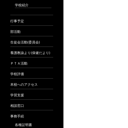
学校紹介
行事予定
部活動
生徒会活動(委員会)
養護教諭より(保健だより)
ＰＴＡ活動
学校評価
本校へのアクセス
学習支援
相談窓口
事務手続
各種証明書