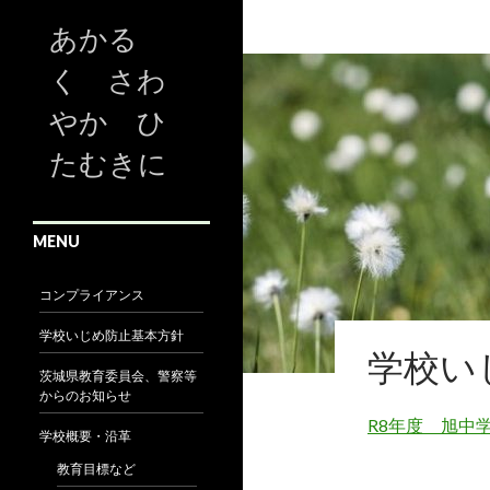
あかる
く さわ
やか ひ
たむきに
MENU
コンプライアンス
学校いじめ防止基本方針
学校い
茨城県教育委員会、警察等
からのお知らせ
R8年度 旭中
学校概要・沿革
教育目標など