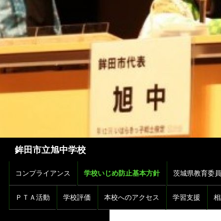
検
鉾田市立旭中学校
索
コンテンツへスキップ
コンプライアンス
学校いじめ防止基本方針
茨城県教育委
ＰＴＡ活動
学校評価
本校へのアクセス
学習支援
相