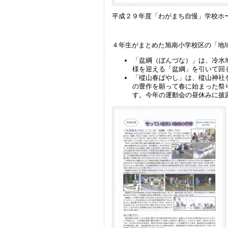
平成２９年度「わがまち自慢」学校ホ
４年生がまとめた旭南小学校区の「地
「盆綱（ぼんづな）」は、冷水
様を迎える「盆綱」を引いて回
「樅山春ばやし」は、樅山神社
の豊作を願って春に始まった祭
す。今年の運動会の昼休みに披