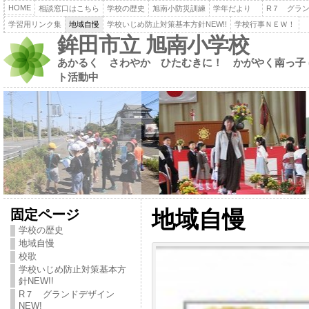
HOME
相談窓口はこちら
学校の歴史
旭南小防災訓練
学年だより
R７ グラン
学習用リンク集
地域自慢
学校いじめ防止対策基本方針NEW!!
学校行事ＮＥＷ！
鉾田市立 旭南小学校
あかるく さわやか ひたむきに！ かがやく南っ子 (
ト活動中
固定ページ
地域自慢
学校の歴史
地域自慢
校歌
学校いじめ防止対策基本方
針NEW!!
R７ グランドデザイン
NEW!