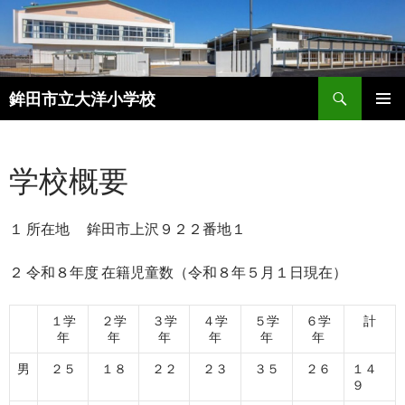
検
鉾田市立大洋小学校
索
コ
メインメ
ン
ニュー
テ
学校概要
ン
ツ
へ
１ 所在地 鉾田市上沢９２２番地１
ス
キ
ッ
２ 令和８年度 在籍児童数（令和８年５月１日現在）
プ
１学
２学
３学
４学
５学
６学
計
年
年
年
年
年
年
男
２５
１８
２２
２３
３５
２６
１４
９