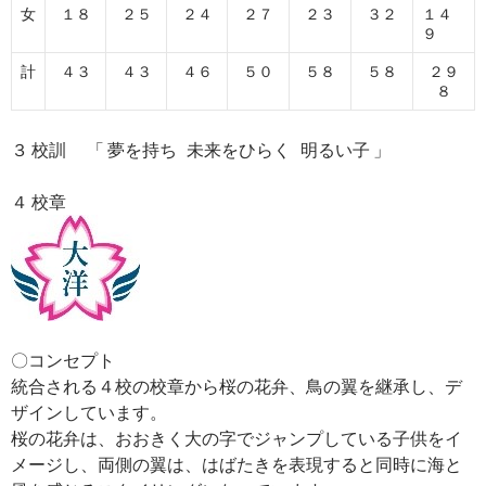
女
１８
２５
２４
２７
２３
３２
１４
９
計
４３
４３
４６
５０
５８
５８
２９
８
３ 校訓 「 夢を持ち 未来をひらく 明るい子 」
４ 校章
〇コンセプト
統合される４校の校章から桜の花弁、鳥の翼を継承し、デ
ザインしています。
桜の花弁は、おおきく大の字でジャンプしている子供をイ
メージし、両側の翼は、はばたきを表現すると同時に海と