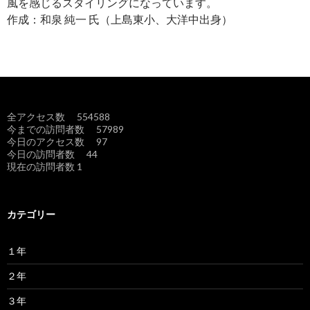
風を感じるスタイリングになっています。
作成：和泉 純一 氏（上島東小、大洋中出身）
全アクセス数 554588
今までの訪問者数 57989
今日のアクセス数 97
今日の訪問者数 44
現在の訪問者数 1
カテゴリー
１年
２年
３年