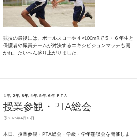
競技の最後には、ボールスローや４×100mRで５・６年生と
保護者や職員チームが対決するエキシビジョンマッチも開
かれ、たいへん盛り上がりました。
１年
,
２年
,
３年
,
４年
,
５年
,
６年
,
ＰＴＡ
授業参観・PTA総会
2026年4月18日
本日、授業参観・PTA総会・学級・学年懇談会を開催しま