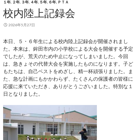
１年
,
２年
,
３年
,
４年
,
５年
,
６年
,
ＰＴＡ
校内陸上記録会
2026年5月27日
本日、５・６年生による校内陸上記録会が開催されまし
た。本来は、鉾田市内の小学校による大会を開催する予定
でしたが、荒天のため中止になってしまいました。今回
は、急きょその代替大会を実施したものになります。子ど
もたちは、自己ベストをめざし、精一杯頑張りました。ま
た、急な計画にもかかわらず、たくさんの保護者の皆様に
応援に来ていただき、ありがとうございました。特別な１
日となりました。