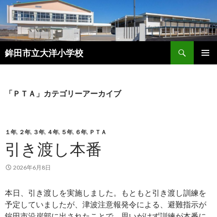
検
鉾田市立大洋小学校
索
コ
メインメ
ン
ニュー
テ
ン
「ＰＴＡ」カテゴリーアーカイブ
ツ
へ
ス
キ
１年
,
２年
,
３年
,
４年
,
５年
,
６年
,
ＰＴＡ
ッ
引き渡し本番
プ
2026年6月8日
本日、引き渡しを実施しました。もともと引き渡し訓練を
予定していましたが、津波注意報発令による、避難指示が
鉾田市沿岸部に出されたことで、思いがけず訓練が本番に