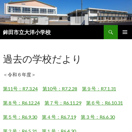
検
鉾田市立大洋小学校
索
コ
メインメ
ン
ニュー
テ
過去の学校だより
ン
ツ
へ
＜令和６年度＞
ス
キ
ッ
第11号：R7.3.24
第10号：R7.2.28
第９号：R7.1.31
プ
第８号：R6.12.24
第７号：R6.11.29
第６号：R6.10.31
第５号：R6.9.30
第４号：R6.7.19
第３号：R6.6.30
第２号：R6.5.31
第１号：R6.4.30