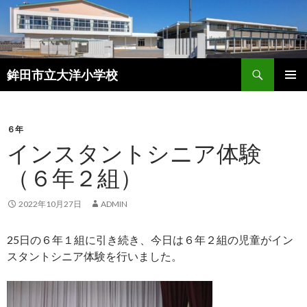
検
鉾田市立大洋小学校
索
コ
メインメ
ン
ニュー
テ
ン
６年
ツ
インスタントシニア体験
へ
（６年２組）
ス
キ
ッ
2022年10月27日
ADMIN
プ
25日の６年１組に引き続き、今日は６年２組の児童がイン
スタントシニア体験を行いました。