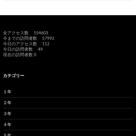
ビ
ゲ
ー
全アクセス数 554603
シ
今までの訪問者数 57992
今日のアクセス数 112
ョ
今日の訪問者数 49
現在の訪問者数 0
ン
カテゴリー
１年
２年
３年
４年
５年