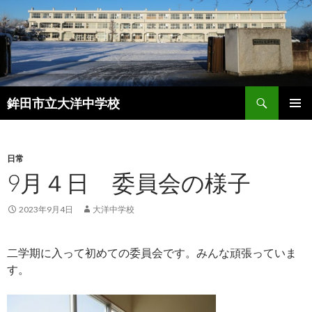
検
鉾田市立大洋中学校
索
コ
メインメ
ン
ニュー
テ
ン
日常
ツ
9月４日 委員会の様子
へ
ス
2023年9月4日
大洋中学校
キ
ッ
プ
二学期に入って初めての委員会です。みんな頑張っていま
す。