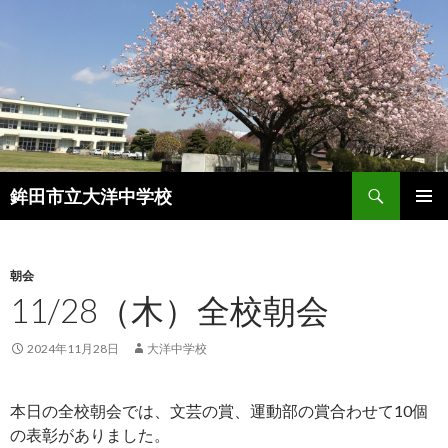
検
鉾田市立大洋中学校
索
コ
メインメ
ン
ニュー
テ
ン
朝会
ツ
11/28（木）全校朝会
へ
ス
2024年11月28日
大洋中学校
キ
ッ
プ
本日の全校朝会では、文芸の賞、運動部の賞合わせて10個
の表彰がありました。