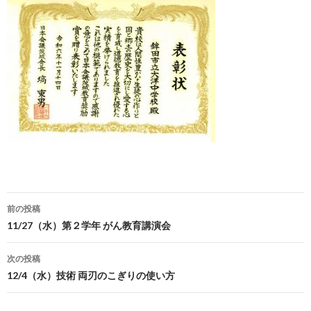
前の投稿
投
11/27（水）第２学年 がん教育講演会
稿
次の投稿
ナ
12/4（水）技術 両刃のこぎりの使い方
ビ