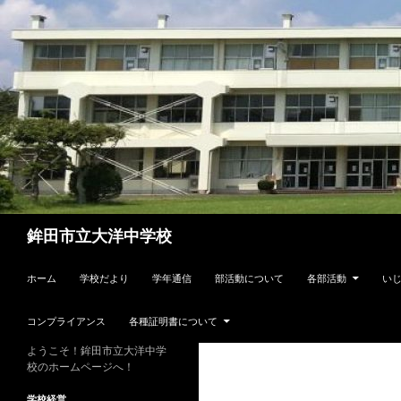
検
鉾田市立大洋中学校
索
コンテンツへスキップ
ホーム
学校だより
学年通信
部活動について
各部活動
い
コンプライアンス
各種証明書について
ようこそ！鉾田市立大洋中学
校のホームページへ！
学校経営