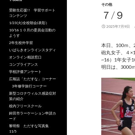
その他
受験生応援!! 学習サポート
７/９
コンテンツ
1/23(火)全校朝会(表彰）
2025年7月9日
10/16 １０月の委員会活動の
ようす
2年生校外学習
本日、100ｍ
いばらきオンラインスタディ
砲丸女子、４×
オンライン相談窓口
~16）1年
コンプライアンス
明日は、300
学校評価アンケート
広報誌「ただすな」コーナー
3年修学旅行コーナー
新型コロナウィルス感染症対
策の紹介
校内フリースクール
鉾田市ラーケーション申請カ
ード
黎明祭 ただすな写真集
11/5