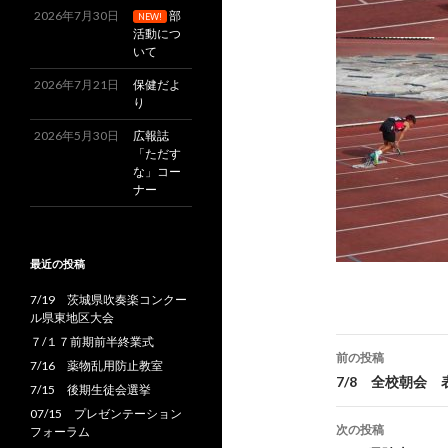
2026年7月30日
部
NEW!
活動につ
いて
2026年7月21日
保健だよ
り
2026年5月30日
広報誌
「ただす
な」コー
ナー
最近の投稿
7/19 茨城県吹奏楽コンクー
ル県東地区大会
７/１７前期前半終業式
前の投稿
7/16 薬物乱用防止教室
投
7/8 全校朝会 
7/15 後期生徒会選挙
07/15 プレゼンテーション
稿
次の投稿
フォーラム