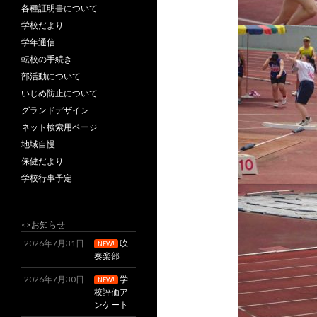
各種証明書について
学校だより
学年通信
転校の手続き
部活動について
いじめ防止について
グランドデザイン
ネット検索用ページ
地域自慢
保健だより
学校行事予定
<>お知らせ
2026年7月31日
吹
NEW!
奏楽部
2026年7月30日
学
NEW!
校評価ア
ンケート