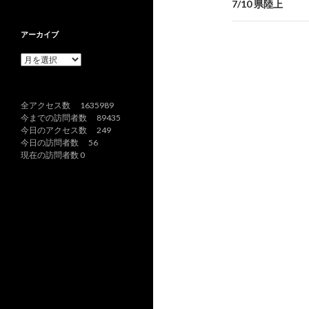
ナ
7/10 県陸上
ビ
アーカイブ
ゲ
ア
ー
ー
カ
イ
シ
全アクセス数 1635989
ブ
今までの訪問者数 89435
ョ
今日のアクセス数 249
今日の訪問者数 56
ン
現在の訪問者数 0