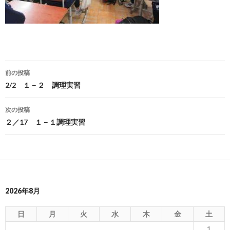
前の投稿
投
2/2 １－２ 調理実習
稿
次の投稿
ナ
２／17 １－１調理実習
ビ
ゲ
ー
2026年8月
シ
ョ
日
月
火
水
木
金
土
1