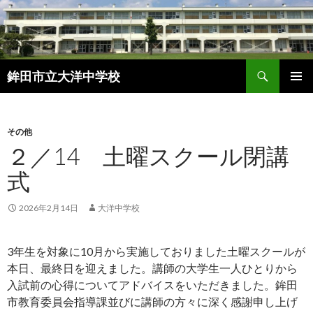
検
鉾田市立大洋中学校
索
コ
メインメ
ン
ニュー
テ
ン
その他
ツ
２／14 土曜スクール閉講
へ
式
ス
キ
ッ
2026年2月14日
大洋中学校
プ
3年生を対象に10月から実施しておりました土曜スクールが
本日、最終日を迎えました。講師の大学生一人ひとりから
入試前の心得についてアドバイスをいただきました。鉾田
市教育委員会指導課並びに講師の方々に深く感謝申し上げ