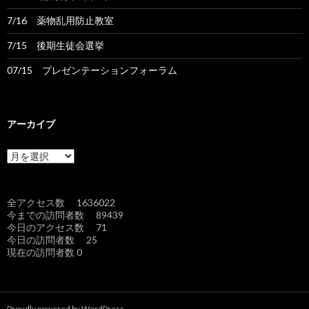
7/16 薬物乱用防止教室
7/15 後期生徒会選挙
07/15 プレゼンテーションフォーラム
アーカイブ
ア
ー
カ
イ
全アクセス数 1636022
ブ
今までの訪問者数 89439
今日のアクセス数 71
今日の訪問者数 25
現在の訪問者数 0
Proudly powered by WordPress