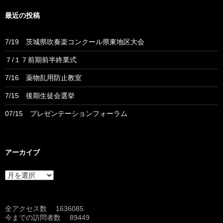
最近の投稿
7/19 茨城県吹奏楽コンクール県東地区大会
７/１７前期前半終業式
7/16 薬物乱用防止教室
7/15 後期生徒会選挙
07/15 プレゼンテーションフォーラム
アーカイブ
ア
ー
カ
イ
全アクセス数 1636085
ブ
今までの訪問者数 89449