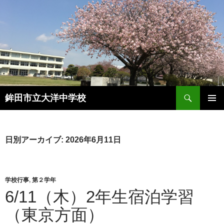
検
鉾田市立大洋中学校
索
コ
メインメ
ン
ニュー
テ
ン
日別アーカイブ: 2026年6月11日
ツ
へ
ス
キ
学校行事
,
第２学年
ッ
6/11（木）2年生宿泊学習
プ
（東京方面）