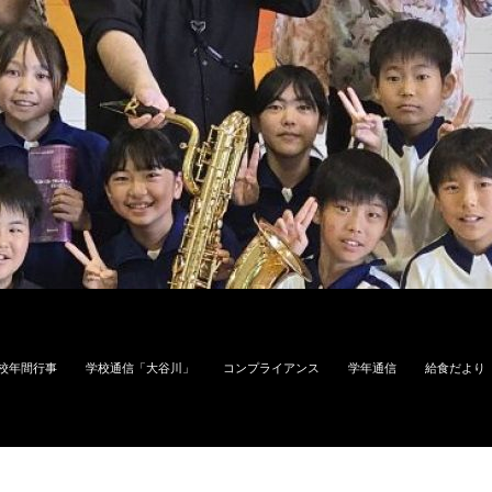
校年間行事
学校通信「大谷川」
コンプライアンス
学年通信
給食だより