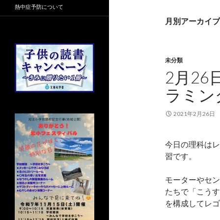
熱中症予防について
月別アーカイブ: 
未分類
2月26
ラミン
2021年2月26日
今日の理科はレ
習です。
モーターやセン
たちで「こうす
を構成してレゴ