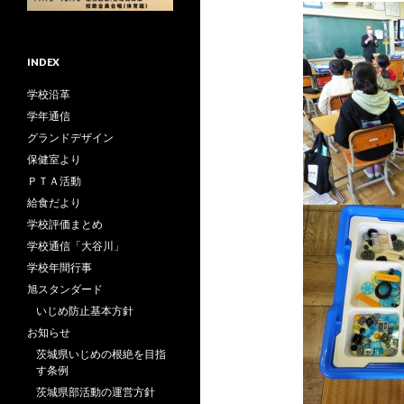
INDEX
学校沿革
学年通信
グランドデザイン
保健室より
ＰＴＡ活動
給食だより
学校評価まとめ
学校通信「大谷川」
学校年間行事
旭スタンダード
いじめ防止基本方針
お知らせ
茨城県いじめの根絶を目指
す条例
茨城県部活動の運営方針