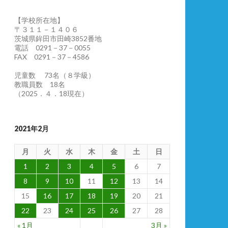
【学校所在地】
〒３１１－１４０６
茨城県鉾田市田崎3852番地
電話 0291－37－0055
FAX 0291－37－4586
児童数 73名（８学級）
教職員数 18名
（2025．４．18現在）
2021年2月
月
火
水
木
金
土
日
1
2
3
4
5
6
7
8
9
10
11
12
13
14
15
16
17
18
19
20
21
22
23
24
25
26
27
28
« 1月
3月 »