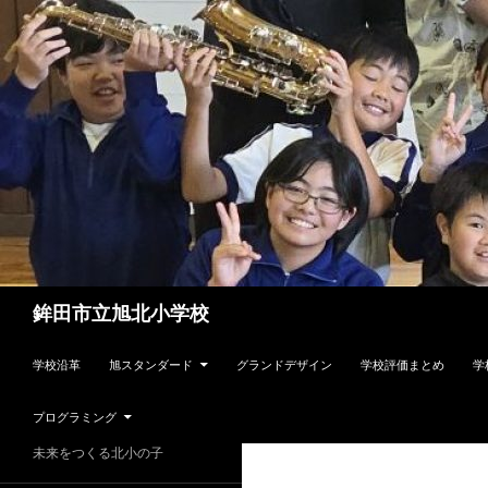
検
鉾田市立旭北小学校
索
コンテンツへスキップ
学校沿革
旭スタンダード
グランドデザイン
学校評価まとめ
学
プログラミング
未来をつくる北小の子