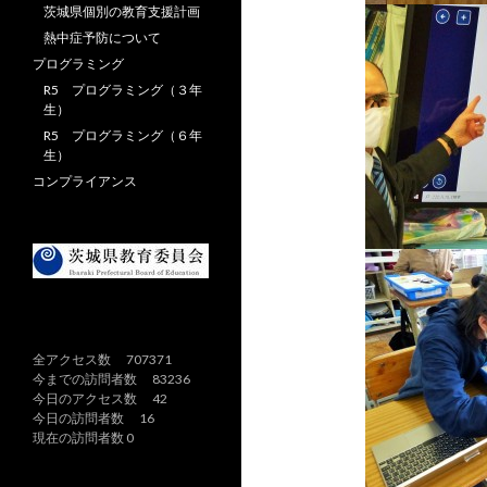
茨城県個別の教育支援計画
熱中症予防について
プログラミング
R5 プログラミング（３年
生）
R5 プログラミング（６年
生）
コンプライアンス
全アクセス数 707371
今までの訪問者数 83236
今日のアクセス数 42
今日の訪問者数 16
現在の訪問者数 0