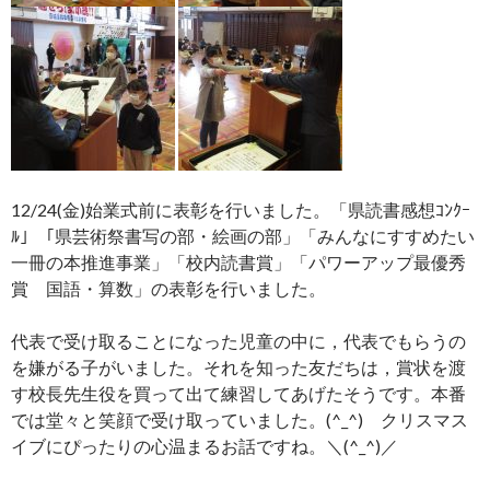
12/24(金)始業式前に表彰を行いました。「県読書感想ｺﾝｸｰ
ﾙ」「県芸術祭書写の部・絵画の部」「みんなにすすめたい
一冊の本推進事業」「校内読書賞」「パワーアップ最優秀
賞 国語・算数」の表彰を行いました。
代表で受け取ることになった児童の中に，代表でもらうの
を嫌がる子がいました。それを知った友だちは，賞状を渡
す校長先生役を買って出て練習してあげたそうです。本番
では堂々と笑顔で受け取っていました。(^_^) クリスマス
イブにぴったりの心温まるお話ですね。＼(^_^)／