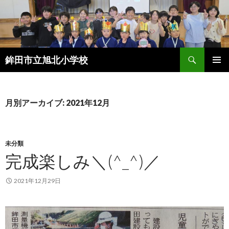
検
鉾田市立旭北小学校
索
コ
メインメ
ン
ニュー
テ
ン
月別アーカイブ: 2021年12月
ツ
へ
ス
キ
未分類
ッ
完成楽しみ＼(^_^)／
プ
2021年12月29日