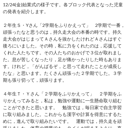
12/24(金)始業式の様子です。各ブロック代表となった児童
の発表を紹介します。
２年生Ｓ・Yさん「2学期をふりかえって」 2学期で一番，
頑張ったなと思うのは，持久走大会の本番の時です。持久
走大会がはじまってＡさんを抜かしたけれどＡさんはすぐ
後ろにいました。その時，私に力をくれたのは，応援して
くれた人たちです。その人たちのおかげで３位が取れまし
た。息が苦しくなったり，足が痛かったりした時もありま
す。けれど，「がんばるぞ，と思って走れたことが成長し
たな」と思います。たくさん頑張った２学期でした。３学
期も張り切って，頑張ります。
４年生Ｔ・Ｙさん「２学期をふりかえって」 ２学期をふ
りかえってみると，私は，勉強や運動に一生懸命取り組む
ことができたと思います。 勉強では，毎日家で自主学習
に取り組みました。これからも漢字や計算を得意にするた
めに，進んで取り組みたいです。 運動では，持久走を頑
張りました。体育の授業でも，タイムが縮まるように，真