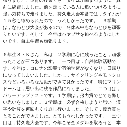
剣に練習しました。前を走っている人に追いつけるように
強い気持ちで走りました。持久走大会本番では，タイムが
１５秒も縮められたので，うれしかったです。 ３学期
は，なわとび大会があるので，冬休み中もなわとびを頑張
りたいです。そして，今年はハヤブサを跳べるようにした
いです。自主学習も頑張ります。
６年生Ｓ・Ｋさん 私は，２学期に心に残ったこと，頑張
ったことが三つあります。 一つ目は，自然体験活動で
す。今年は，コロナの影響で宿泊学習がなくなり，日帰り
になってしまいました。しかし，サイクリングやモトクロ
スなどいろいろな活動ができて良かったです。特にマリン
ドームは，思い出に残る作品になりました。 二つ目は，
パワーアップテストです。１学期は，努力賞でとても悔し
い思いをしました。２学期は，必ず合格しようと思い，漢
字や計算を何回もくり返し行いました。そして，優秀賞を
とることができました。とてもうれしかったです。 三つ
目は，持久走大会です。今年こそ金メダルを取ろうと，本