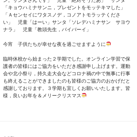
「キョウハミナサンニ，プレゼントをモッテキマした」
「Ａセンセイにワタスノデ，コノアトモラッテくださ
い」 児童「はーい」サンタ「ソレデハミナサン サヨウ
ナラ」 児童「教頭先生，バイバーイ」
今宵 子供たちが幸せな夜を過ごせますように
臨時休校から始まった２学期でした。オンライン学習で保
護者の皆様にはご協力をいただき感謝申し上げます。運動
会や北小祭り，持久走大会などコロナ禍の中で無事に行事
も終えることができましたのも皆様のご協力のおかげだと
感謝しております。３学期も宜しくお願いいたします。皆
様，良いお年を＆メリークリスマス