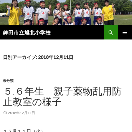
検
鉾田市立旭北小学校
索
コ
メインメ
ン
ニュー
テ
ン
日別アーカイブ: 2018年12月11日
ツ
へ
ス
キ
未分類
ッ
５.６年生 親子薬物乱用防
プ
止教室の様子
2018年12月11日
１２月１１日（火）