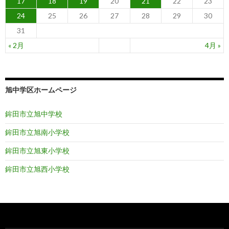
17
18
19
20
21
22
23
24
25
26
27
28
29
30
31
« 2月
4月 »
旭中学区ホームページ
鉾田市立旭中学校
鉾田市立旭南小学校
鉾田市立旭東小学校
鉾田市立旭西小学校