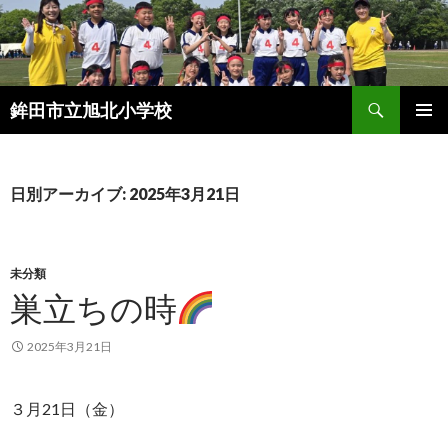
検
鉾田市立旭北小学校
索
コ
メインメ
ン
ニュー
テ
ン
日別アーカイブ: 2025年3月21日
ツ
へ
ス
キ
未分類
ッ
巣立ちの時
プ
2025年3月21日
３月21日（金）