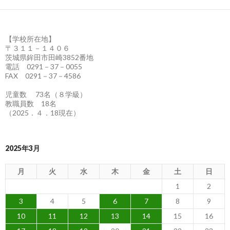
【学校所在地】
〒３１１－１４０６
茨城県鉾田市田崎3852番地
電話 0291－37－0055
FAX 0291－37－4586
児童数 73名（８学級）
教職員数 18名
（2025．４．18現在）
2025年3月
月
火
水
木
金
土
日
1
2
3
4
5
6
7
8
9
10
11
12
13
14
15
16