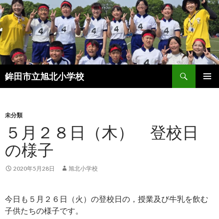
検
鉾田市立旭北小学校
索
コ
メインメ
ン
ニュー
テ
ン
未分類
ツ
５月２８日（木） 登校日
へ
の様子
ス
キ
ッ
2020年5月28日
旭北小学校
プ
今日も５月２６日（火）の登校日の，授業及び牛乳を飲む
子供たちの様子です。