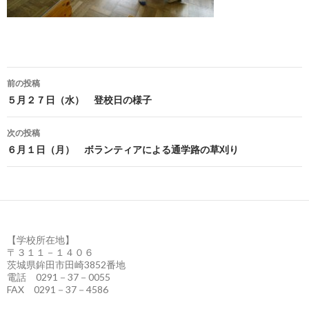
前の投稿
投
５月２７日（水） 登校日の様子
稿
次の投稿
ナ
６月１日（月） ボランティアによる通学路の草刈り
ビ
ゲ
ー
【学校所在地】
シ
〒３１１－１４０６
茨城県鉾田市田崎3852番地
ョ
電話 0291－37－0055
FAX 0291－37－4586
ン