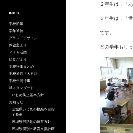
２年生は，「あ
INDEX
３年生は，「世
学校沿革
学年通信
です。
グランドデザイン
保健室より
どの学年もじっ
ＰＴＡ活動
給食だより
学校評価まとめ
学校通信「大谷川」
学校年間行事
旭スタンダード
いじめ防止基本方針
お知らせ
茨城県いじめの根絶を目指
す条例
茨城県部活動の運営方針
茨城県個別の教育支援計画