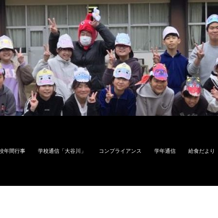
校年間行事
学校通信「大谷川」
コンプライアンス
学年通信
給食だより