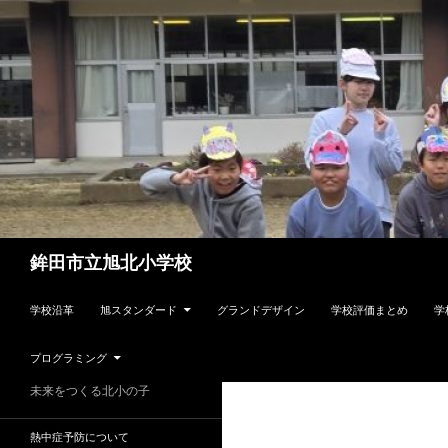
検
鉾田市立旭北小学校
索
コンテンツへスキップ
学校沿革
旭スタンダード
グランドデザイン
学校評価まとめ
学
プログラミング
未来をつくる北小の子
熱中症予防について