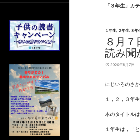
「３年生」カテ
１年生
,
２年生
,
３年
８月７
読み聞
2020年8月7日
にじいろのさか
１，２，３年生
本のタイトルは
１年生は，「と