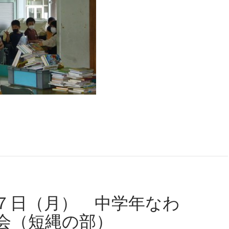
７日（月） 中学年なわ
会（短縄の部）